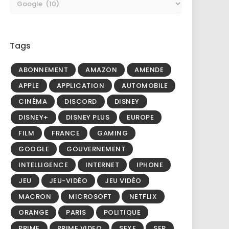
Tags
ABONNEMENT
AMAZON
AMENDE
APPLE
APPLICATION
AUTOMOBILE
CINÉMA
DISCORD
DISNEY
DISNEY+
DISNEY PLUS
EUROPE
FILM
FRANCE
GAMING
GOOGLE
GOUVERNEMENT
INTELLIGENCE
INTERNET
IPHONE
JEU
JEU-VIDÉO
JEU VIDÉO
MACRON
MICROSOFT
NETFLIX
ORANGE
PARIS
POLITIQUE
PRIME
PRIME VIDEO
SEXE
SFR