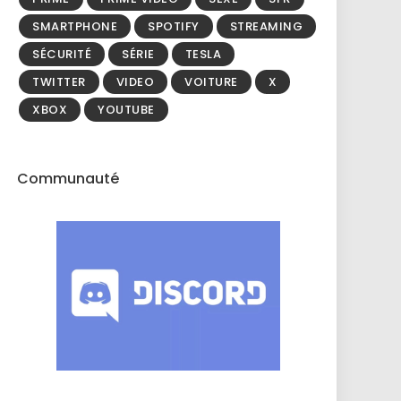
SMARTPHONE
SPOTIFY
STREAMING
SÉCURITÉ
SÉRIE
TESLA
TWITTER
VIDEO
VOITURE
X
XBOX
YOUTUBE
Communauté