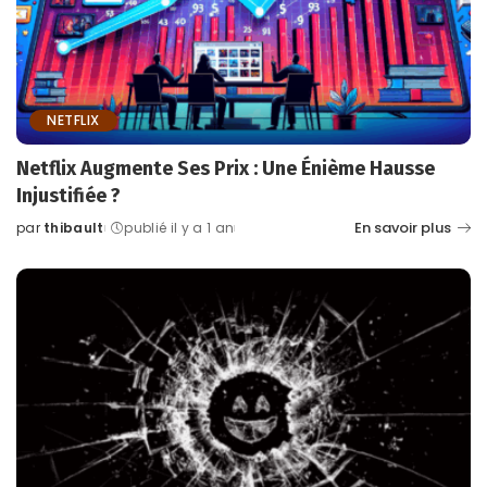
NETFLIX
Netflix Augmente Ses Prix : Une Énième Hausse
Injustifiée ?
En savoir plus
par
thibault
publié il y a 1 an
Posted
by