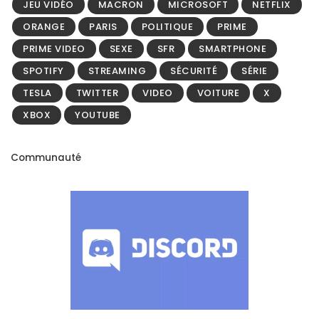
JEU VIDÉO
MACRON
MICROSOFT
NETFLIX
ORANGE
PARIS
POLITIQUE
PRIME
PRIME VIDEO
SEXE
SFR
SMARTPHONE
SPOTIFY
STREAMING
SÉCURITÉ
SÉRIE
TESLA
TWITTER
VIDEO
VOITURE
X
XBOX
YOUTUBE
Communauté