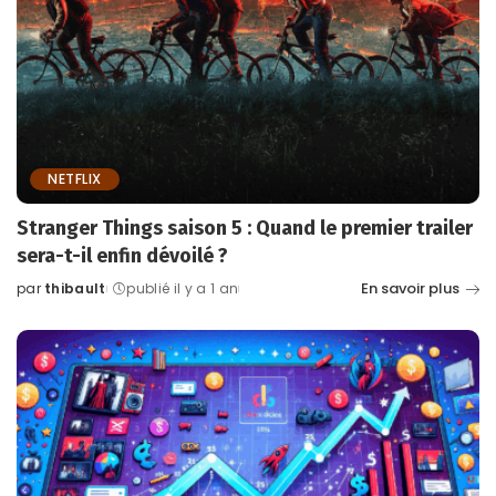
NETFLIX
Stranger Things saison 5 : Quand le premier trailer
sera-t-il enfin dévoilé ?
En savoir plus
par
thibault
publié il y a 1 an
Posted
by