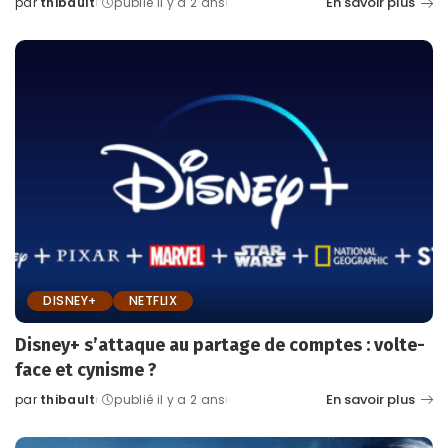
En savoir plus
par
thibault
publié il y a 2 ans
Posted
by
DISNEY+
NETFLIX
Disney+ s’attaque au partage de comptes : volte-
face et cynisme ?
En savoir plus
par
thibault
publié il y a 2 ans
Posted
by