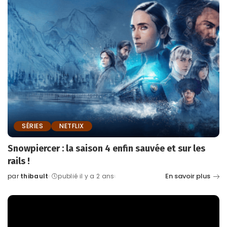
SÉRIES
NETFLIX
Snowpiercer : la saison 4 enfin sauvée et sur les
rails !
En savoir plus
par
thibault
publié il y a 2 ans
Posted
by