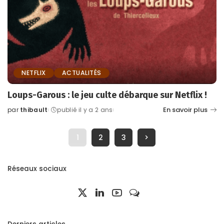
NETFLIX
ACTUALITÉS
Loups-Garous : le jeu culte débarque sur Netflix !
En savoir plus
par
thibault
publié il y a 2 ans
Posted
by
1
2
3
Réseaux sociaux