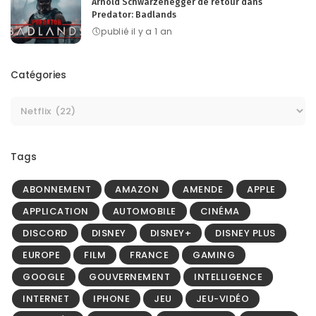
Arnold Schwarzenegger de retour dans
Predator: Badlands
publié il y a 1 an
Catégories
Tags
ABONNEMENT
AMAZON
AMENDE
APPLE
APPLICATION
AUTOMOBILE
CINÉMA
DISCORD
DISNEY
DISNEY+
DISNEY PLUS
EUROPE
FILM
FRANCE
GAMING
GOOGLE
GOUVERNEMENT
INTELLIGENCE
INTERNET
IPHONE
JEU
JEU-VIDÉO