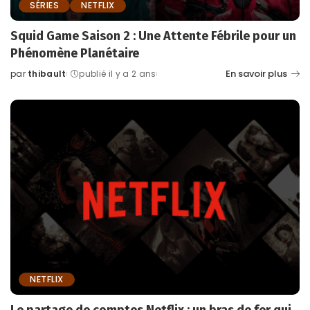
SÉRIES
NETFLIX
Squid Game Saison 2 : Une Attente Fébrile pour un
Phénomène Planétaire
En savoir plus
par
thibault
publié il y a 2 ans
Posted
by
NETFLIX
Le partage de comptes Netflix : un bras de fer qui