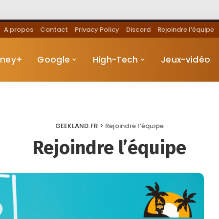
A propos
Contact
Privacy Policy
Discord
Rejoindre l’équipe
sney+
Google
High-Tech
Jeux-vidéo
GEEKLAND.FR
>
Rejoindre l’équipe
Rejoindre l’équipe