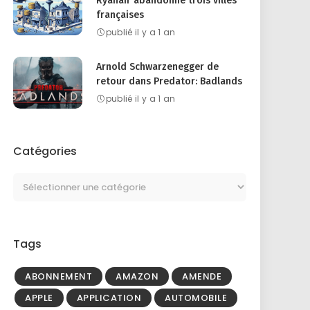
Ryanair abandonne trois villes
françaises
publié il y a 1 an
Arnold Schwarzenegger de
retour dans Predator: Badlands
publié il y a 1 an
Catégories
Tags
ABONNEMENT
AMAZON
AMENDE
APPLE
APPLICATION
AUTOMOBILE