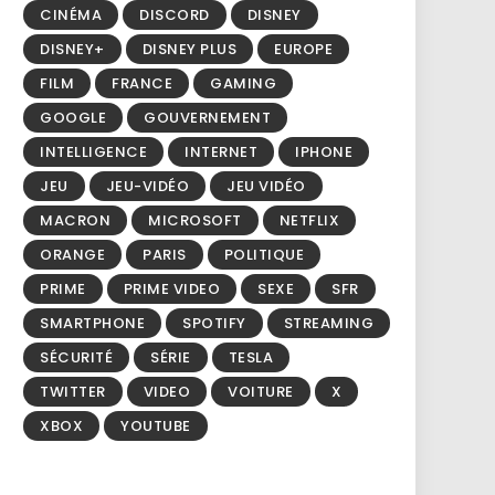
CINÉMA
DISCORD
DISNEY
DISNEY+
DISNEY PLUS
EUROPE
FILM
FRANCE
GAMING
GOOGLE
GOUVERNEMENT
INTELLIGENCE
INTERNET
IPHONE
JEU
JEU-VIDÉO
JEU VIDÉO
MACRON
MICROSOFT
NETFLIX
ORANGE
PARIS
POLITIQUE
PRIME
PRIME VIDEO
SEXE
SFR
SMARTPHONE
SPOTIFY
STREAMING
SÉCURITÉ
SÉRIE
TESLA
TWITTER
VIDEO
VOITURE
X
XBOX
YOUTUBE