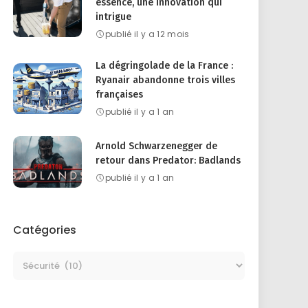
essence, une innovation qui
intrigue
publié il y a 12 mois
La dégringolade de la France :
Ryanair abandonne trois villes
françaises
publié il y a 1 an
Arnold Schwarzenegger de
retour dans Predator: Badlands
publié il y a 1 an
Catégories