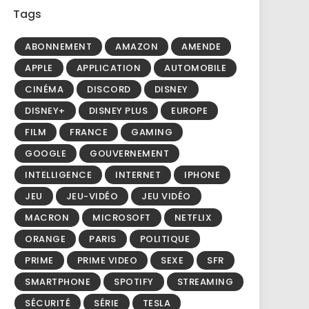
Tags
ABONNEMENT
AMAZON
AMENDE
APPLE
APPLICATION
AUTOMOBILE
CINÉMA
DISCORD
DISNEY
DISNEY+
DISNEY PLUS
EUROPE
FILM
FRANCE
GAMING
GOOGLE
GOUVERNEMENT
INTELLIGENCE
INTERNET
IPHONE
JEU
JEU-VIDÉO
JEU VIDÉO
MACRON
MICROSOFT
NETFLIX
ORANGE
PARIS
POLITIQUE
PRIME
PRIME VIDEO
SEXE
SFR
SMARTPHONE
SPOTIFY
STREAMING
SÉCURITÉ
SÉRIE
TESLA