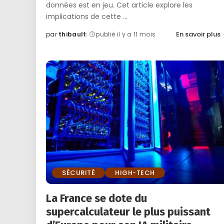
données est en jeu. Cet article explore les
implications de cette
...
En savoir plus
par
thibault
publié il y a 11 mois
Posted
by
SÉCURITÉ
HIGH-TECH
La France se dote du
supercalculateur le plus puissant