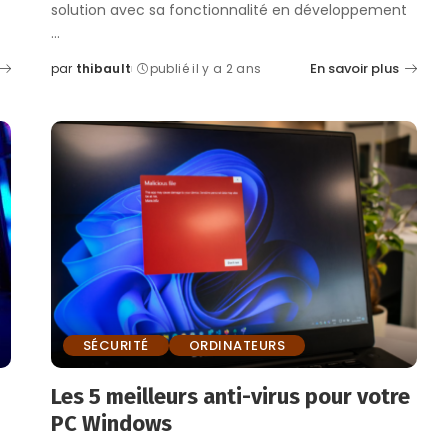
solution avec sa fonctionnalité en développement
...
En savoir plus
par
thibault
publié il y a 2 ans
Posted
by
SÉCURITÉ
ORDINATEURS
Les 5 meilleurs anti-virus pour votre
PC Windows