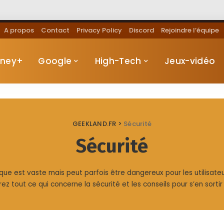
A propos
Contact
Privacy Policy
Discord
Rejoindre l’équipe
sney+
Google
High-Tech
Jeux-vidéo
GEEKLAND.FR
>
Sécurité
Sécurité
e est vaste mais peut parfois être dangereux pour les utilisateurs
z tout ce qui concerne la sécurité et les conseils pour s’en sortir s