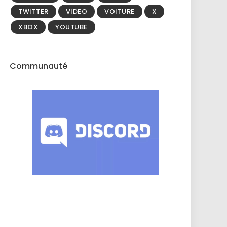
TWITTER
VIDEO
VOITURE
X
XBOX
YOUTUBE
Communauté