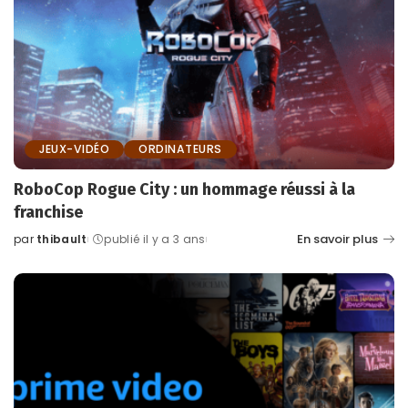
JEUX-VIDÉO
ORDINATEURS
RoboCop Rogue City : un hommage réussi à la
franchise
En savoir plus
par
thibault
publié il y a 3 ans
Posted
by