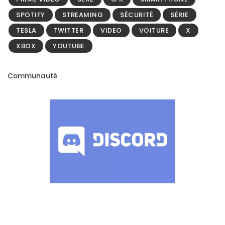
SPOTIFY
STREAMING
SÉCURITÉ
SÉRIE
TESLA
TWITTER
VIDEO
VOITURE
X
XBOX
YOUTUBE
Communauté