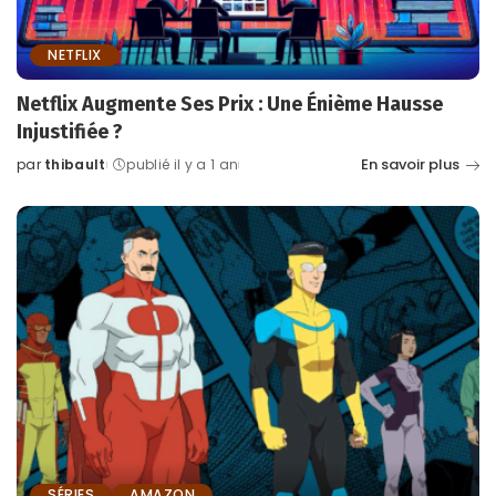
NETFLIX
Netflix Augmente Ses Prix : Une Énième Hausse
Injustifiée ?
En savoir plus
par
thibault
publié il y a 1 an
Posted
by
SÉRIES
AMAZON