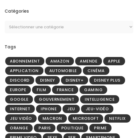
Catégories
Tags
ABONNEMENT
AMAZON
AMENDE
APPLE
APPLICATION
AUTOMOBILE
CINÉMA
DISCORD
DISNEY
DISNEY+
DISNEY PLUS
EUROPE
FILM
FRANCE
GAMING
GOOGLE
GOUVERNEMENT
INTELLIGENCE
INTERNET
IPHONE
JEU
JEU-VIDÉO
JEU VIDÉO
MACRON
MICROSOFT
NETFLIX
ORANGE
PARIS
POLITIQUE
PRIME
PRIME VIDEO
SEXE
SFR
SMARTPHONE