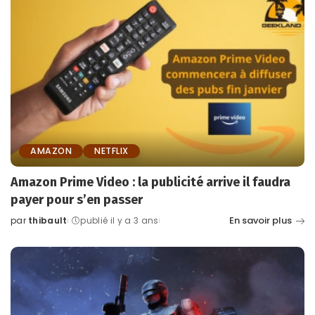
AMAZON
NETFLIX
Amazon Prime Video : la publicité arrive il faudra
payer pour s’en passer
En savoir plus
par
thibault
publié il y a 3 ans
Posted
by