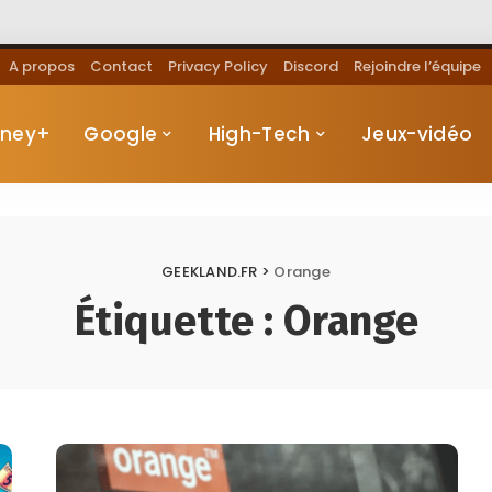
A propos
Contact
Privacy Policy
Discord
Rejoindre l’équipe
sney+
Google
High-Tech
Jeux-vidéo
GEEKLAND.FR
>
Orange
Étiquette :
Orange