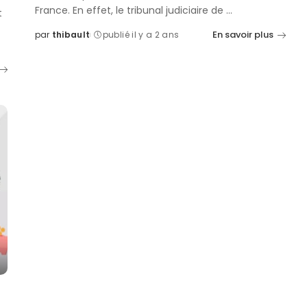
France. En effet, le tribunal judiciaire de
...
t
En savoir plus
par
thibault
publié il y a 2 ans
Posted
by