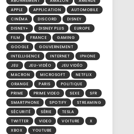
ABONNEMENT
AMAZON
AMENDE
APPLE
APPLICATION
AUTOMOBILE
CINÉMA
DISCORD
DISNEY
DISNEY+
DISNEY PLUS
EUROPE
FILM
FRANCE
GAMING
GOOGLE
GOUVERNEMENT
INTELLIGENCE
INTERNET
IPHONE
JEU
JEU-VIDÉO
JEU VIDÉO
MACRON
MICROSOFT
NETFLIX
ORANGE
PARIS
POLITIQUE
PRIME
PRIME VIDEO
SEXE
SFR
SMARTPHONE
SPOTIFY
STREAMING
SÉCURITÉ
SÉRIE
TESLA
TWITTER
VIDEO
VOITURE
X
XBOX
YOUTUBE