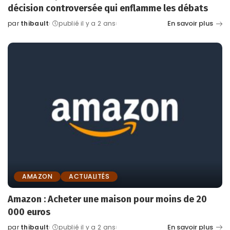
décision controversée qui enflamme les débats
En savoir plus
par
thibault
publié il y a 2 ans
Posted
by
AMAZON
ACTUALITÉS
Amazon : Acheter une maison pour moins de 20
000 euros
En savoir plus
par
thibault
publié il y a 2 ans