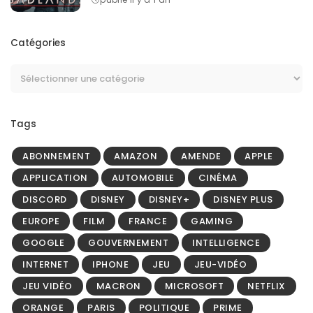
Catégories
Tags
ABONNEMENT
AMAZON
AMENDE
APPLE
APPLICATION
AUTOMOBILE
CINÉMA
DISCORD
DISNEY
DISNEY+
DISNEY PLUS
EUROPE
FILM
FRANCE
GAMING
GOOGLE
GOUVERNEMENT
INTELLIGENCE
INTERNET
IPHONE
JEU
JEU-VIDÉO
JEU VIDÉO
MACRON
MICROSOFT
NETFLIX
ORANGE
PARIS
POLITIQUE
PRIME