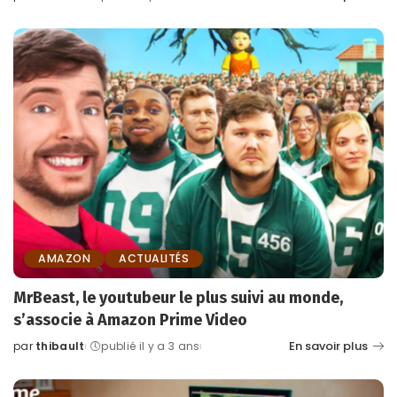
Posted
by
AMAZON
ACTUALITÉS
MrBeast, le youtubeur le plus suivi au monde,
s’associe à Amazon Prime Video
En savoir plus
par
thibault
publié il y a 3 ans
Posted
by