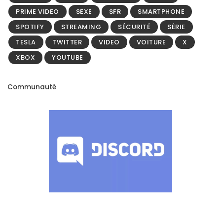
PRIME VIDEO
SEXE
SFR
SMARTPHONE
SPOTIFY
STREAMING
SÉCURITÉ
SÉRIE
TESLA
TWITTER
VIDEO
VOITURE
X
XBOX
YOUTUBE
Communauté