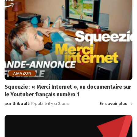
AMAZON
Squeezie : « Merci Internet », un documentaire sur
le Youtuber français numéro 1
En savoir plus
par
thibault
publié il y a 3 ans
Posted
by