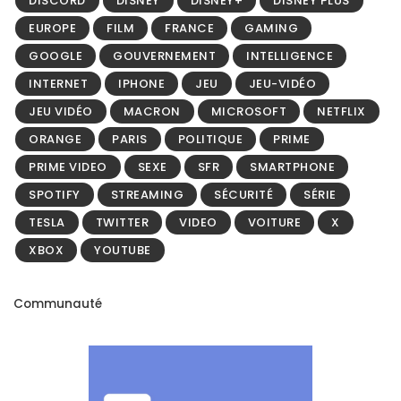
DISCORD
DISNEY
DISNEY+
DISNEY PLUS
EUROPE
FILM
FRANCE
GAMING
GOOGLE
GOUVERNEMENT
INTELLIGENCE
INTERNET
IPHONE
JEU
JEU-VIDÉO
JEU VIDÉO
MACRON
MICROSOFT
NETFLIX
ORANGE
PARIS
POLITIQUE
PRIME
PRIME VIDEO
SEXE
SFR
SMARTPHONE
SPOTIFY
STREAMING
SÉCURITÉ
SÉRIE
TESLA
TWITTER
VIDEO
VOITURE
X
XBOX
YOUTUBE
Communauté