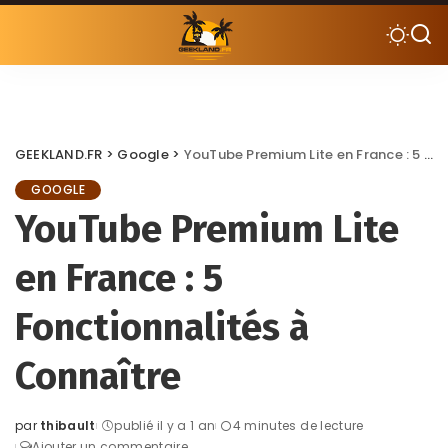
GEEKLAND.FR
>
Google
>
YouTube Premium Lite en France : 5 Fonctionnalités à Connaître
GOOGLE
YouTube Premium Lite
en France : 5
Fonctionnalités à
Connaître
par
thibault
publié il y a 1 an
4 minutes de lecture
Posted
Ajouter un commentaire