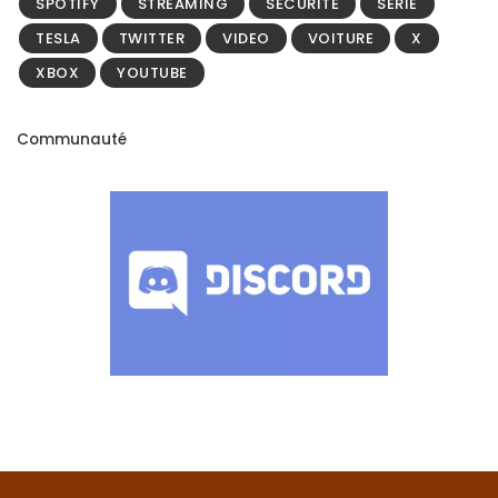
SPOTIFY
STREAMING
SÉCURITÉ
SÉRIE
TESLA
TWITTER
VIDEO
VOITURE
X
XBOX
YOUTUBE
Communauté