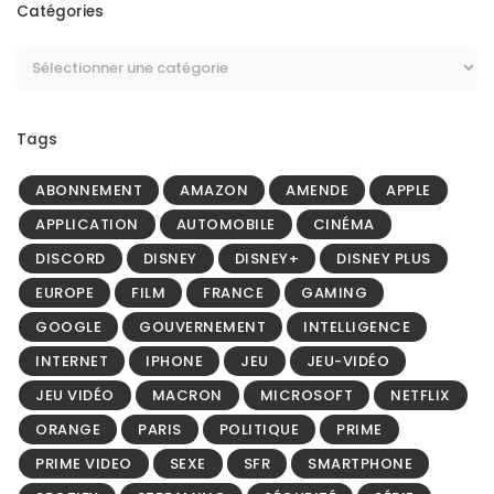
Catégories
Tags
ABONNEMENT
AMAZON
AMENDE
APPLE
APPLICATION
AUTOMOBILE
CINÉMA
DISCORD
DISNEY
DISNEY+
DISNEY PLUS
EUROPE
FILM
FRANCE
GAMING
GOOGLE
GOUVERNEMENT
INTELLIGENCE
INTERNET
IPHONE
JEU
JEU-VIDÉO
JEU VIDÉO
MACRON
MICROSOFT
NETFLIX
ORANGE
PARIS
POLITIQUE
PRIME
PRIME VIDEO
SEXE
SFR
SMARTPHONE