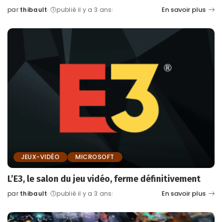
En savoir plus
par
thibault
publié il y a 3 ans
Posted
by
JEUX-VIDÉO
MICROSOFT
L’E3, le salon du jeu vidéo, ferme définitivement
En savoir plus
par
thibault
publié il y a 3 ans
Posted
by