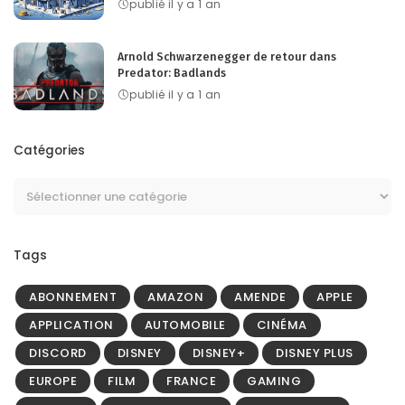
publié il y a 1 an
Arnold Schwarzenegger de retour dans
Predator: Badlands
publié il y a 1 an
Catégories
Tags
ABONNEMENT
AMAZON
AMENDE
APPLE
APPLICATION
AUTOMOBILE
CINÉMA
DISCORD
DISNEY
DISNEY+
DISNEY PLUS
EUROPE
FILM
FRANCE
GAMING