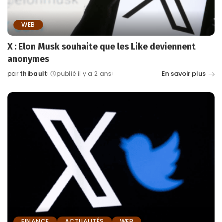
WEB
X : Elon Musk souhaite que les Like deviennent
anonymes
En savoir plus
par
thibault
publié il y a 2 ans
Posted
by
FINANCE
ACTUALITÉS
WEB