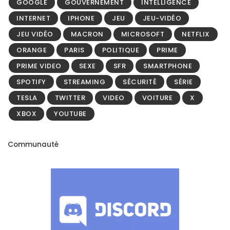
GOOGLE
GOUVERNEMENT
INTELLIGENCE
INTERNET
IPHONE
JEU
JEU-VIDÉO
JEU VIDÉO
MACRON
MICROSOFT
NETFLIX
ORANGE
PARIS
POLITIQUE
PRIME
PRIME VIDEO
SEXE
SFR
SMARTPHONE
SPOTIFY
STREAMING
SÉCURITÉ
SÉRIE
TESLA
TWITTER
VIDEO
VOITURE
X
XBOX
YOUTUBE
Communauté