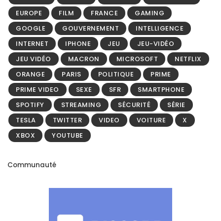
EUROPE
FILM
FRANCE
GAMING
GOOGLE
GOUVERNEMENT
INTELLIGENCE
INTERNET
IPHONE
JEU
JEU-VIDÉO
JEU VIDÉO
MACRON
MICROSOFT
NETFLIX
ORANGE
PARIS
POLITIQUE
PRIME
PRIME VIDEO
SEXE
SFR
SMARTPHONE
SPOTIFY
STREAMING
SÉCURITÉ
SÉRIE
TESLA
TWITTER
VIDEO
VOITURE
X
XBOX
YOUTUBE
Communauté