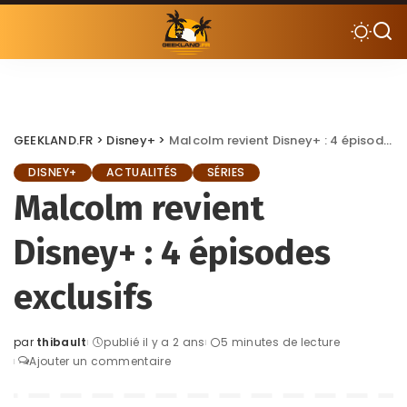
GEEKLAND.FR
>
Disney+
>
Malcolm revient Disney+ : 4 épisodes exclusifs
DISNEY+
ACTUALITÉS
SÉRIES
Malcolm revient
Disney+ : 4 épisodes
exclusifs
par
thibault
publié il y a 2 ans
5 minutes de lecture
Posted
Ajouter un commentaire
by