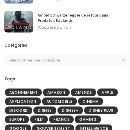
Arnold Schwarzenegger de retour dans
Predator: Badlands
publié il y a 1 an
Catégories
Tags
ABONNEMENT
AMAZON
AMENDE
APPLE
APPLICATION
AUTOMOBILE
CINÉMA
DISCORD
DISNEY
DISNEY+
DISNEY PLUS
EUROPE
FILM
FRANCE
GAMING
GOOGLE
GOUVERNEMENT
INTELLIGENCE