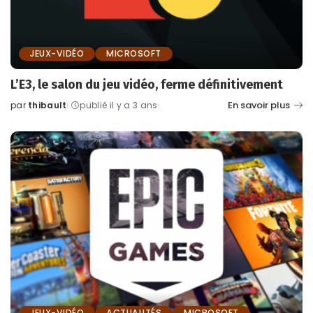
JEUX-VIDÉO
MICROSOFT
L’E3, le salon du jeu vidéo, ferme définitivement
En savoir plus
par
thibault
publié il y a 3 ans
Posted
by
JEUX-VIDÉO
ACTUALITÉS
MICROSOFT