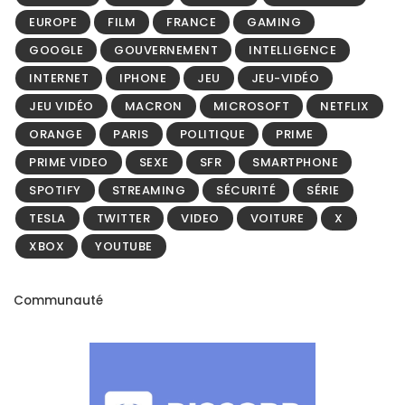
EUROPE
FILM
FRANCE
GAMING
GOOGLE
GOUVERNEMENT
INTELLIGENCE
INTERNET
IPHONE
JEU
JEU-VIDÉO
JEU VIDÉO
MACRON
MICROSOFT
NETFLIX
ORANGE
PARIS
POLITIQUE
PRIME
PRIME VIDEO
SEXE
SFR
SMARTPHONE
SPOTIFY
STREAMING
SÉCURITÉ
SÉRIE
TESLA
TWITTER
VIDEO
VOITURE
X
XBOX
YOUTUBE
Communauté