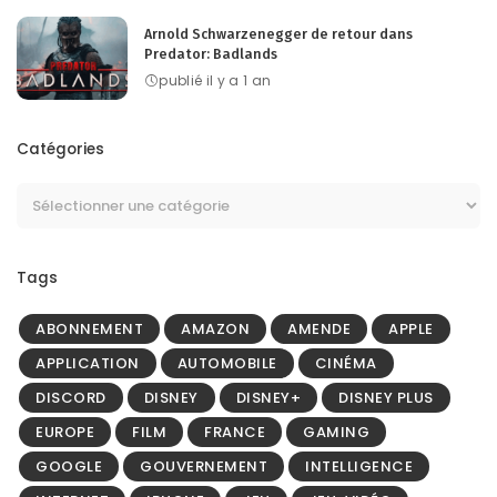
Arnold Schwarzenegger de retour dans
Predator: Badlands
publié il y a 1 an
Catégories
Tags
ABONNEMENT
AMAZON
AMENDE
APPLE
APPLICATION
AUTOMOBILE
CINÉMA
DISCORD
DISNEY
DISNEY+
DISNEY PLUS
EUROPE
FILM
FRANCE
GAMING
GOOGLE
GOUVERNEMENT
INTELLIGENCE