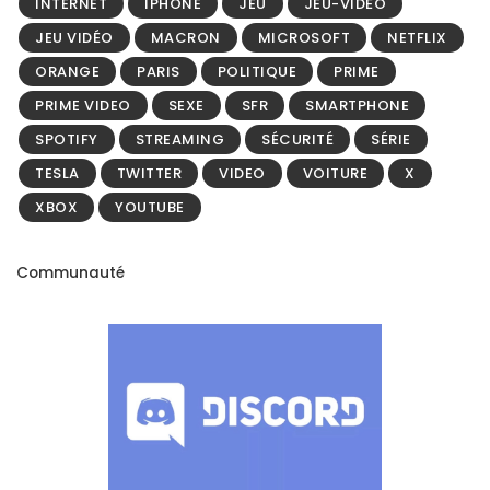
INTERNET
IPHONE
JEU
JEU-VIDÉO
JEU VIDÉO
MACRON
MICROSOFT
NETFLIX
ORANGE
PARIS
POLITIQUE
PRIME
PRIME VIDEO
SEXE
SFR
SMARTPHONE
SPOTIFY
STREAMING
SÉCURITÉ
SÉRIE
TESLA
TWITTER
VIDEO
VOITURE
X
XBOX
YOUTUBE
Communauté