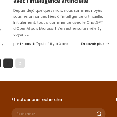
avec l’intelligence artificielle
Depuis déjà quelques mois, nous sommes noyés
sous les annonces liées à l’intelligence artificielle.
Initialement, tout a commencé avec le ChatGPT
d’OpenAI puis Microsoft s’en est ensuite mêlé (y
e
voyant
...
En savoir plus
par
thibault
publié il y a 3 ans
Posted
by
1
2
Effectuer une recherche