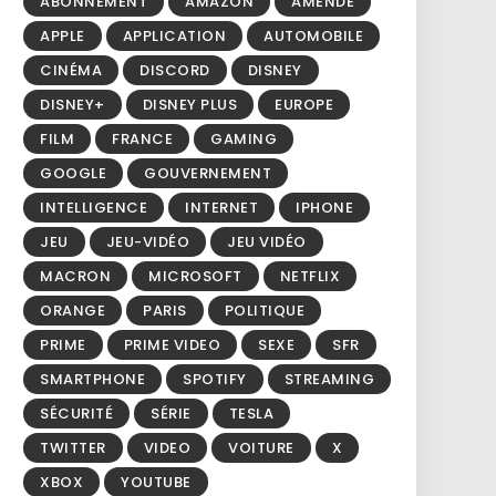
ABONNEMENT
AMAZON
AMENDE
APPLE
APPLICATION
AUTOMOBILE
CINÉMA
DISCORD
DISNEY
DISNEY+
DISNEY PLUS
EUROPE
FILM
FRANCE
GAMING
GOOGLE
GOUVERNEMENT
INTELLIGENCE
INTERNET
IPHONE
JEU
JEU-VIDÉO
JEU VIDÉO
MACRON
MICROSOFT
NETFLIX
ORANGE
PARIS
POLITIQUE
PRIME
PRIME VIDEO
SEXE
SFR
SMARTPHONE
SPOTIFY
STREAMING
SÉCURITÉ
SÉRIE
TESLA
TWITTER
VIDEO
VOITURE
X
XBOX
YOUTUBE