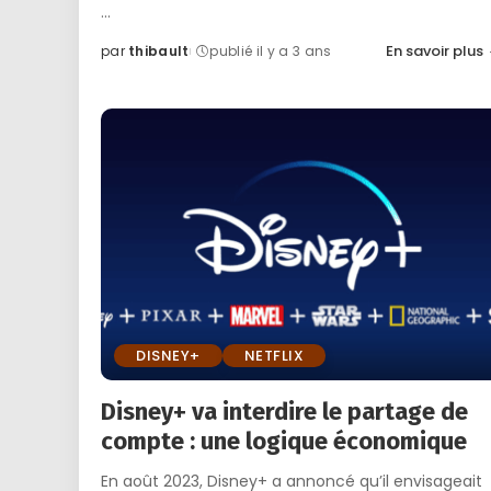
...
En savoir plus
par
thibault
publié il y a 3 ans
Posted
by
DISNEY+
NETFLIX
Disney+ va interdire le partage de
compte : une logique économique
En août 2023, Disney+ a annoncé qu’il envisageait