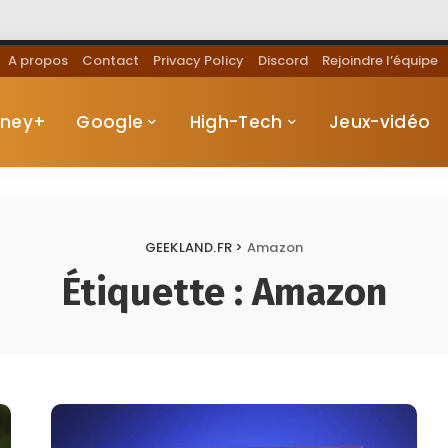
A propos
Contact
Privacy Policy
Discord
Rejoindre l’équipe
sney+
Google
High-Tech
Jeux-vidéo
GEEKLAND.FR
>
Amazon
Étiquette :
Amazon