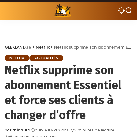
GEEKLAND.FR
>
Netflix
>
Netflix supprime son abonnement Essentiel et force ses clients à changer d’offre
NETFLIX
ACTUALITÉS
Netflix supprime son
abonnement Essentiel
et force ses clients à
changer d’offre
par
thibault
publié il y a 3 ans
3 minutes de lecture
Posted
Ajouter un commentaire