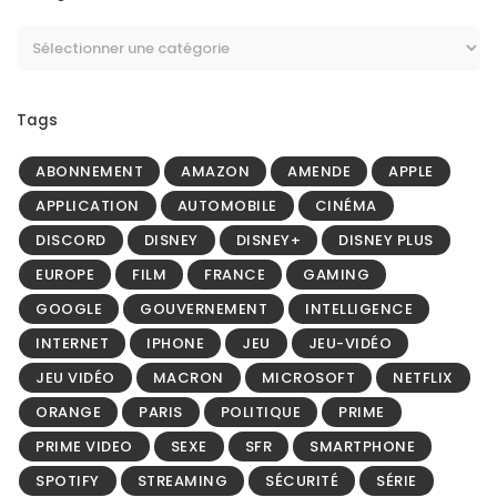
Tags
ABONNEMENT
AMAZON
AMENDE
APPLE
APPLICATION
AUTOMOBILE
CINÉMA
DISCORD
DISNEY
DISNEY+
DISNEY PLUS
EUROPE
FILM
FRANCE
GAMING
GOOGLE
GOUVERNEMENT
INTELLIGENCE
INTERNET
IPHONE
JEU
JEU-VIDÉO
JEU VIDÉO
MACRON
MICROSOFT
NETFLIX
ORANGE
PARIS
POLITIQUE
PRIME
PRIME VIDEO
SEXE
SFR
SMARTPHONE
SPOTIFY
STREAMING
SÉCURITÉ
SÉRIE