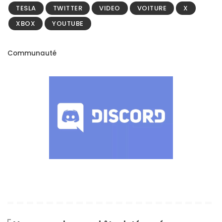
TESLA
TWITTER
VIDEO
VOITURE
X
XBOX
YOUTUBE
Communauté