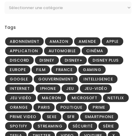
Tags
ABONNEMENT
AMAZON
AMENDE
APPLE
APPLICATION
AUTOMOBILE
CINÉMA
DISCORD
DISNEY
DISNEY+
DISNEY PLUS
EUROPE
FILM
FRANCE
GAMING
GOOGLE
GOUVERNEMENT
INTELLIGENCE
INTERNET
IPHONE
JEU
JEU-VIDÉO
JEU VIDÉO
MACRON
MICROSOFT
NETFLIX
ORANGE
PARIS
POLITIQUE
PRIME
PRIME VIDEO
SEXE
SFR
SMARTPHONE
SPOTIFY
STREAMING
SÉCURITÉ
SÉRIE
TESLA
TWITTER
VIDEO
VOITURE
X