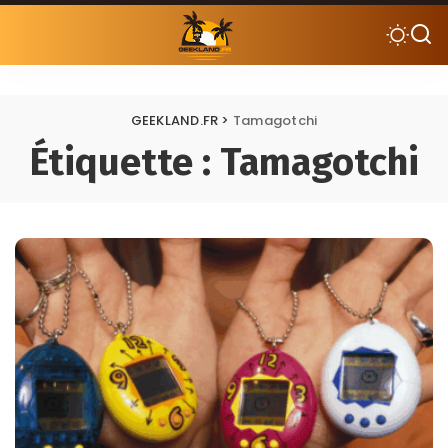
GEEKLAND.FR
>
Tamagotchi
Étiquette :
Tamagotchi