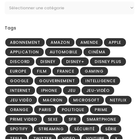
Tags
ABONNEMENT
AMAZON
AMENDE
APPLE
APPLICATION
AUTOMOBILE
CINÉMA
DISCORD
DISNEY
DISNEY+
DISNEY PLUS
EUROPE
FILM
FRANCE
GAMING
GOOGLE
GOUVERNEMENT
INTELLIGENCE
INTERNET
IPHONE
JEU
JEU-VIDÉO
JEU VIDÉO
MACRON
MICROSOFT
NETFLIX
ORANGE
PARIS
POLITIQUE
PRIME
PRIME VIDEO
SEXE
SFR
SMARTPHONE
SPOTIFY
STREAMING
SÉCURITÉ
SÉRIE
TESLA
TWITTER
VIDEO
VOITURE
X