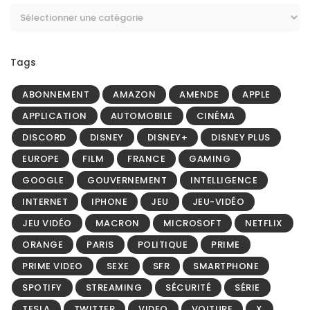
Tags
ABONNEMENT
AMAZON
AMENDE
APPLE
APPLICATION
AUTOMOBILE
CINÉMA
DISCORD
DISNEY
DISNEY+
DISNEY PLUS
EUROPE
FILM
FRANCE
GAMING
GOOGLE
GOUVERNEMENT
INTELLIGENCE
INTERNET
IPHONE
JEU
JEU-VIDÉO
JEU VIDÉO
MACRON
MICROSOFT
NETFLIX
ORANGE
PARIS
POLITIQUE
PRIME
PRIME VIDEO
SEXE
SFR
SMARTPHONE
SPOTIFY
STREAMING
SÉCURITÉ
SÉRIE
TESLA
TWITTER
VIDEO
VOITURE
X