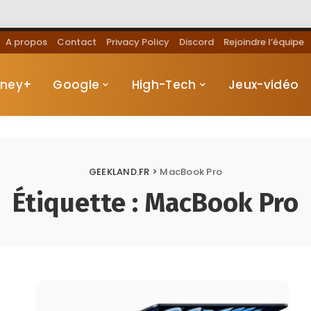
A propos
Contact
Privacy Policy
Discord
Rejoindre l’équipe
sney+
Google
High-Tech
Jeux-vidéo
GEEKLAND.FR
>
MacBook Pro
Étiquette :
MacBook Pro