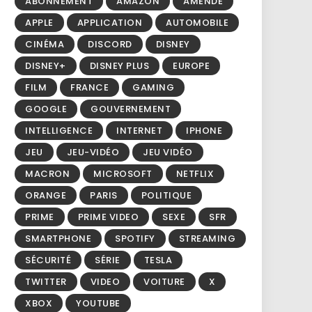
ABONNEMENT
AMAZON
AMENDE
APPLE
APPLICATION
AUTOMOBILE
CINÉMA
DISCORD
DISNEY
DISNEY+
DISNEY PLUS
EUROPE
FILM
FRANCE
GAMING
GOOGLE
GOUVERNEMENT
INTELLIGENCE
INTERNET
IPHONE
JEU
JEU-VIDÉO
JEU VIDÉO
MACRON
MICROSOFT
NETFLIX
ORANGE
PARIS
POLITIQUE
PRIME
PRIME VIDEO
SEXE
SFR
SMARTPHONE
SPOTIFY
STREAMING
SÉCURITÉ
SÉRIE
TESLA
TWITTER
VIDEO
VOITURE
X
XBOX
YOUTUBE