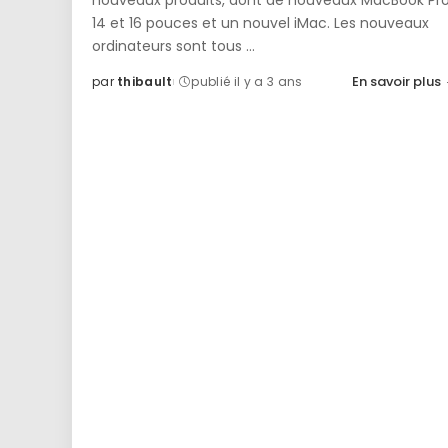
nouveaux produits, dont de nouveaux MacBook Pr
14 et 16 pouces et un nouvel iMac. Les nouveaux
ordinateurs sont tous
...
En savoir plus
par
thibault
publié il y a 3 ans
Posted
by