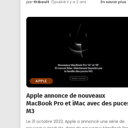
En savoir plus
par
thibault
publié il y a 2 ans
Posted
by
APPLE
Apple annonce de nouveaux
MacBook Pro et iMac avec des puce
M3
Le 31 octobre 2023, Apple a annoncé une série de