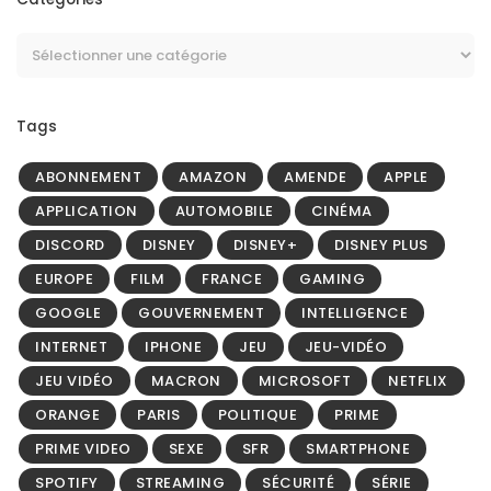
Tags
ABONNEMENT
AMAZON
AMENDE
APPLE
APPLICATION
AUTOMOBILE
CINÉMA
DISCORD
DISNEY
DISNEY+
DISNEY PLUS
EUROPE
FILM
FRANCE
GAMING
GOOGLE
GOUVERNEMENT
INTELLIGENCE
INTERNET
IPHONE
JEU
JEU-VIDÉO
JEU VIDÉO
MACRON
MICROSOFT
NETFLIX
ORANGE
PARIS
POLITIQUE
PRIME
PRIME VIDEO
SEXE
SFR
SMARTPHONE
SPOTIFY
STREAMING
SÉCURITÉ
SÉRIE