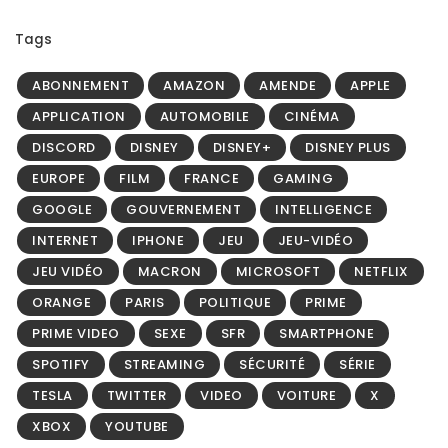
Tags
ABONNEMENT
AMAZON
AMENDE
APPLE
APPLICATION
AUTOMOBILE
CINÉMA
DISCORD
DISNEY
DISNEY+
DISNEY PLUS
EUROPE
FILM
FRANCE
GAMING
GOOGLE
GOUVERNEMENT
INTELLIGENCE
INTERNET
IPHONE
JEU
JEU-VIDÉO
JEU VIDÉO
MACRON
MICROSOFT
NETFLIX
ORANGE
PARIS
POLITIQUE
PRIME
PRIME VIDEO
SEXE
SFR
SMARTPHONE
SPOTIFY
STREAMING
SÉCURITÉ
SÉRIE
TESLA
TWITTER
VIDEO
VOITURE
X
XBOX
YOUTUBE