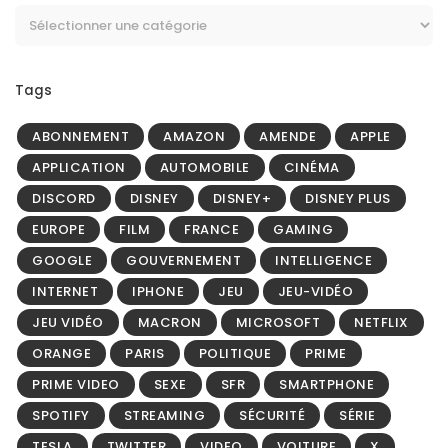
Tags
ABONNEMENT
AMAZON
AMENDE
APPLE
APPLICATION
AUTOMOBILE
CINÉMA
DISCORD
DISNEY
DISNEY+
DISNEY PLUS
EUROPE
FILM
FRANCE
GAMING
GOOGLE
GOUVERNEMENT
INTELLIGENCE
INTERNET
IPHONE
JEU
JEU-VIDÉO
JEU VIDÉO
MACRON
MICROSOFT
NETFLIX
ORANGE
PARIS
POLITIQUE
PRIME
PRIME VIDEO
SEXE
SFR
SMARTPHONE
SPOTIFY
STREAMING
SÉCURITÉ
SÉRIE
TESLA
TWITTER
VIDEO
VOITURE
X